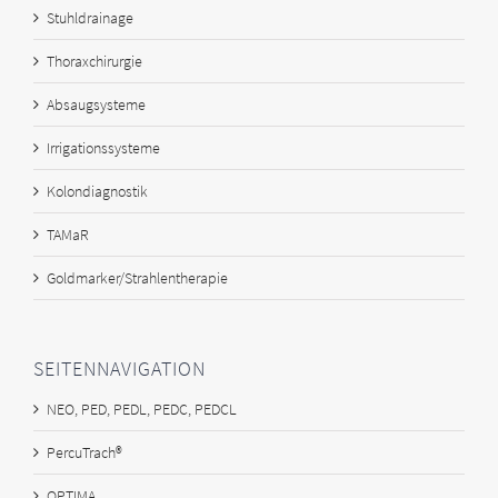
Stuhldrainage
Thoraxchirurgie
Absaugsysteme
Irrigationssysteme
Kolondiagnostik
TAMaR
Goldmarker/Strahlentherapie
SEITENNAVIGATION
NEO, PED, PEDL, PEDC, PEDCL
PercuTrach®
OPTIMA