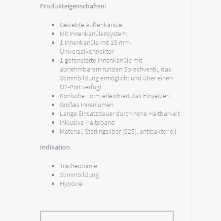
Produkteigenschaften:
Gesiebte Außenkanüle
Mit Innenkanülensystem
1 Innenkanüle mit 15 mm-
Universalkonnektor
1 gefensterte Innenkanüle mit
abnehmbarem runden Sprechventil, das
Stimmbildung ermöglicht und über einen
O2-Port verfügt
Konische Form erleichtert das Einsetzen
Großes Innenlumen
Lange Einsatzdauer durch hohe Haltbarkeit
Inklusive Halteband
Material: Sterlingsilber (925), antibakteriell
Indikation
Tracheotomie
Stimmbildung
Hypoxie