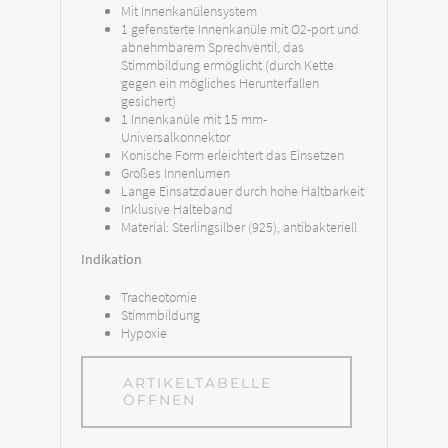
Mit Innenkanülensystem
1 gefensterte Innenkanüle mit O2-port und
abnehmbarem Sprechventil, das
Stimmbildung ermöglicht (durch Kette
gegen ein mögliches Herunterfallen
gesichert)
1 Innenkanüle mit 15 mm-
Universalkonnektor
Konische Form erleichtert das Einsetzen
Großes Innenlumen
Lange Einsatzdauer durch hohe Haltbarkeit
Inklusive Halteband
Material: Sterlingsilber (925), antibakteriell
Indikation
Tracheotomie
Stimmbildung
Hypoxie
ARTIKELTABELLE
ÖFFNEN