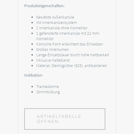
Produkteigenschaften:
Gesiebte Außenkanüle
Mit Innenkanülensystem
1 Innenkanüle ohne Konnektor
1 gefensterte Innenkanüle mit 22 mm-
Konnektor
Konische Form erleichtert das Einsetzen
Großes Innenlumen
Lange Einsatzdauer durch hohe Haltbarkeit
Inklusive Halteband
Material: Sterlingsilber (925), antibakteriell
Indikation
Tracheotomie
Stimmbildung
ARTIKELTABELLE
ÖFFNEN