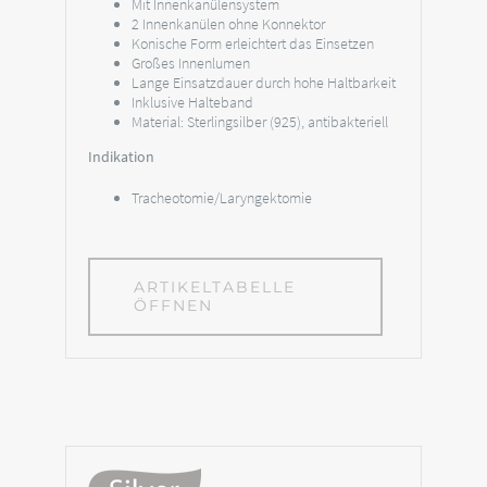
Mit Innenkanülensystem
2 Innenkanülen ohne Konnektor
Konische Form erleichtert das Einsetzen
Großes Innenlumen
Lange Einsatzdauer durch hohe Haltbarkeit
Inklusive Halteband
Material: Sterlingsilber (925), antibakteriell
Indikation
Tracheotomie/Laryngektomie
ARTIKELTABELLE
ÖFFNEN