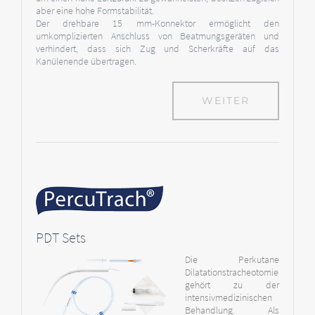
aber eine hohe Formstabilität.
Der drehbare 15 mm-Konnektor ermöglicht den
umkomplizierten Anschluss von Beatmungsgeräten und
verhindert, dass sich Zug und Scherkräfte auf das
Kanülenende übertragen.
WEITER
PDT Sets
Die Perkutane
Dilatationstracheotomie
gehört zu der
intensivmedizinischen
Behandlung. Als