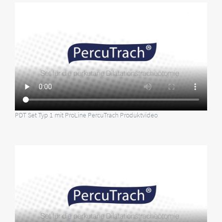
PDT Set Typ 1 mit ProLine PercuTrach Produktvideo