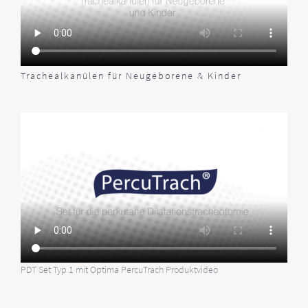
Trachealkanülen für Neugeborene & Kinder
PDT Set Typ 1 mit Optima PercuTrach Produktvideo